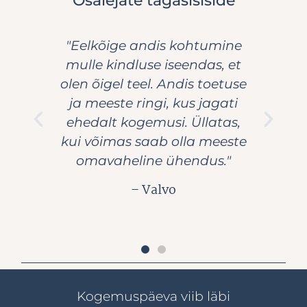
Osalejate tagasisiside
"Eelkõige andis kohtumine
mulle kindluse iseendas, et
olen õigel teel. Andis toetuse
s
ja meeste ringi, kus jagati
ehedalt kogemusi. Üllatas,
a
kui võimas saab olla meeste
omavaheline ühendus."
– Valvo
Kogemuspäeva viib läbi