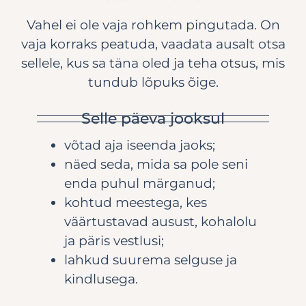
Vahel ei ole vaja rohkem pingutada. On
vaja korraks peatuda, vaadata ausalt otsa
sellele, kus sa täna oled ja teha otsus, mis
tundub lõpuks õige.
Selle päeva jooksul
võtad aja iseenda jaoks;
näed seda, mida sa pole seni
enda puhul märganud;
kohtud meestega, kes
väärtustavad ausust, kohalolu
ja päris vestlusi;
lahkud suurema selguse ja
kindlusega.