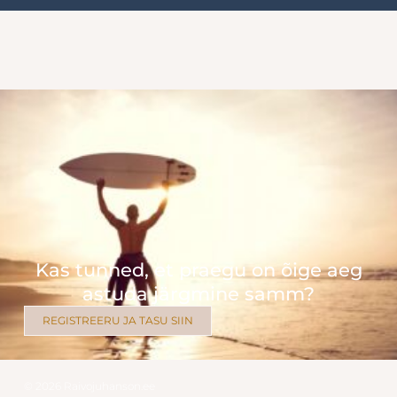
Kas tunned, et praegu on õige aeg
astuda järgmine samm?
REGISTREERU JA TASU SIIN
© 2026 Raivojuhanson.ee