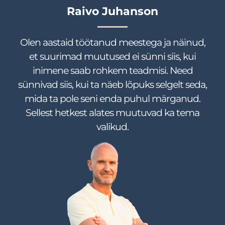
Raivo Juhanson
Olen aastaid töötanud meestega ja näinud,
et suurimad muutused ei sünni siis, kui
inimene saab rohkem teadmisi. Need
sünnivad siis, kui ta näeb lõpuks selgelt seda,
mida ta pole seni enda puhul märganud.
Sellest hetkest alates muutuvad ka tema
valikud.