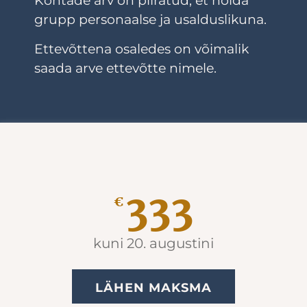
Kohtade arv on piiratud, et hoida
grupp personaalse ja usalduslikuna.
Ettevõttena osaledes on võimalik
saada arve ettevõtte nimele.
_
333
€
kuni 20. augustini
LÄHEN MAKSMA