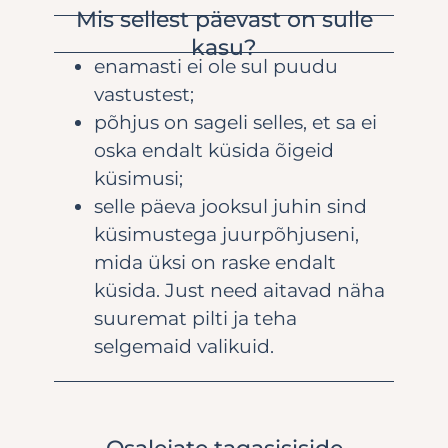
Mis sellest päevast on sulle
kasu?
enamasti ei ole sul puudu
vastustest;
põhjus on sageli selles, et sa ei
oska endalt küsida õigeid
küsimusi;
selle päeva jooksul juhin sind
küsimustega juurpõhjuseni,
mida üksi on raske endalt
küsida. Just need aitavad näha
suuremat pilti ja teha
selgemaid valikuid.